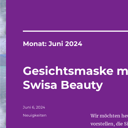
Monat:
Juni 2024
Gesichtsmaske mit
Swisa Beauty
Veröffentlicht
Juni 6, 2024
am
Kategorien
Neuigkeiten
Wir möchten heu
vorstellen, die 