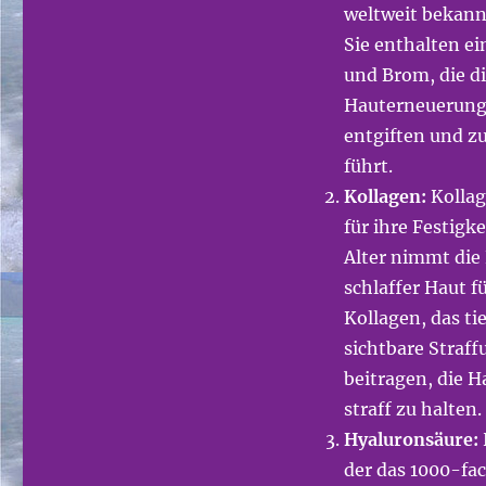
weltweit bekann
Sie enthalten e
und Brom, die d
Hauterneuerung f
entgiften und z
führt.
Kollagen:
Kollage
für ihre Festigk
Alter nimmt die
schlaffer Haut 
Kollagen, das tie
sichtbare Straf
beitragen, die 
straff zu halten.
Hyaluronsäure:
der das 1000-fa