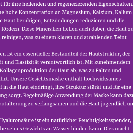
t für ihre heilenden und regenerierenden Eigenschaften
ine hohe Konzentration an Magnesium, Kalzium, Kalium
ie Haut beruhigen, Entzündungen reduzieren und die
ördern. Diese Mineralien helfen auch dabei, die Haut z
u reinigen, was zu einem klaren und strahlenden Teint
n ist ein essentieller Bestandteil der Hautstruktur, der
eit und Elastizität verantwortlich ist. Mit zunehmendem
 Kollagenproduktion der Haut ab, was zu Falten und
führt. Unsere Gesichtsmaske enthält hochwirksames
f in die Haut eindringt, ihre Struktur stärkt und für eine
fung sorgt. Regelmäßige Anwendung der Maske kann daz
Hautalterung zu verlangsamen und die Haut jugendlich u
Hyaluronsäure ist ein natürlicher Feuchtigkeitsspender,
che seines Gewichts an Wasser binden kann. Dies macht