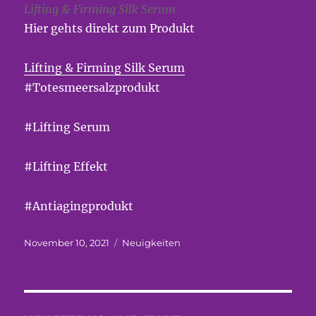
Lifting & Firming Silk Serum
Hier gehts direkt zum Produkt
Lifting & Firming Silk Serum
#Totesmeersalzprodukt
#Lifting Serum
#Lifting Effekt
#Antiagingprodukt
Veröffentlicht
Kategorien
November 10, 2021
Neuigkeiten
am