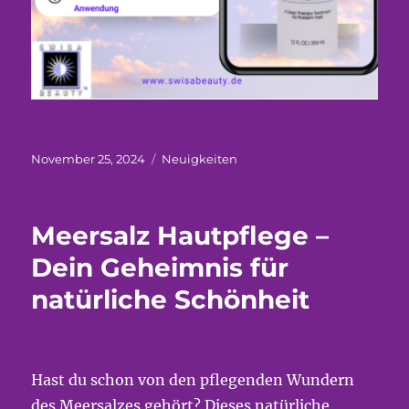
Veröffentlicht
Kategorien
November 25, 2024
Neuigkeiten
am
Meersalz Hautpflege –
Dein Geheimnis für
natürliche Schönheit
Hast du schon von den pflegenden Wundern
des Meersalzes gehört? Dieses natürliche