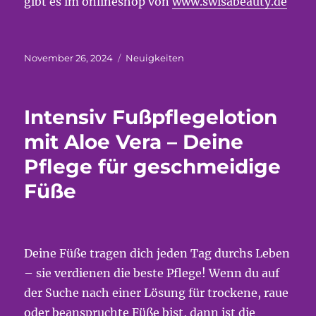
gibt es im onlineshop von
www.swisabeauty.de
Veröffentlicht
Kategorien
November 26, 2024
Neuigkeiten
am
Intensiv Fußpflegelotion
mit Aloe Vera – Deine
Pflege für geschmeidige
Füße
Deine Füße tragen dich jeden Tag durchs Leben
– sie verdienen die beste Pflege! Wenn du auf
der Suche nach einer Lösung für trockene, raue
oder beanspruchte Füße bist, dann ist die