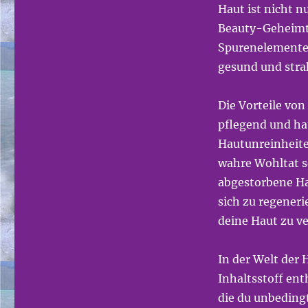
Haut ist nicht n
Beauty-Geheimti
Spurenelemente,
gesund und stra
Die Vorteile von 
pflegend und ha
Hautunreinheite
wahre Wohltat s
abgestorbene Hau
sich zu regener
deine Haut zu ve
In der Welt der 
Inhaltsstoff ent
die du unbedingt