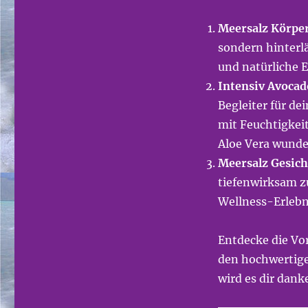
Meersalz Körpe
sondern hinterlä
und natürliche E
Intensiv Avocad
Begleiter für de
mit Feuchtigkei
Aloe Vera wunde
Meersalz Gesic
tiefenwirksam z
Wellness-Erlebni
Entdecke die Vor
den hochwertig
wird es dir dank