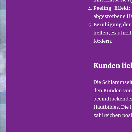
Peeling-Effekt
:
abgestorbene Ha
Beruhigung der
helfen, Hautirri
fördern.
Kunden lie
Die Schlammseife
den Kunden von 
beeindruckenden
Hautbildes. Die 
zahlreichen pos