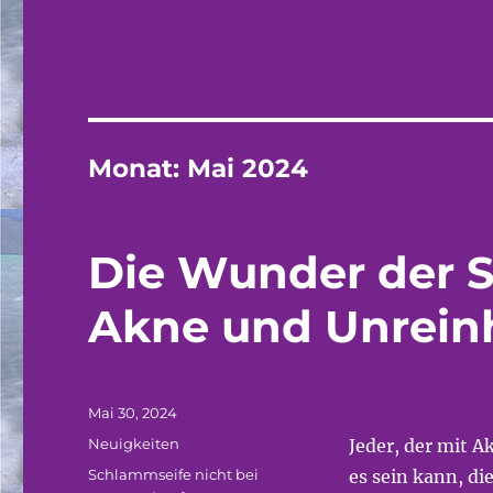
Monat:
Mai 2024
Die Wunder der 
Akne und Unrein
Veröffentlicht
Mai 30, 2024
am
Kategorien
Neuigkeiten
Jeder, der mit A
Schlagwörter
Schlammseife nicht bei
es sein kann, di