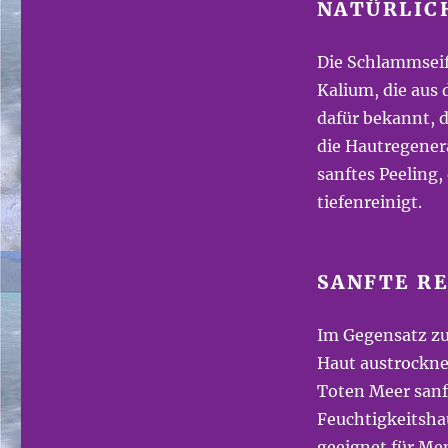
NATÜRLIC
Die Schlammseif
Kalium, die aus
dafür bekannt, 
die Hautregenera
sanftes Peeling,
tiefenreinigt.
SANFTE R
Im Gegensatz zu
Haut austrockne
Toten Meer sanft
Feuchtigkeitsha
geeignet für Me