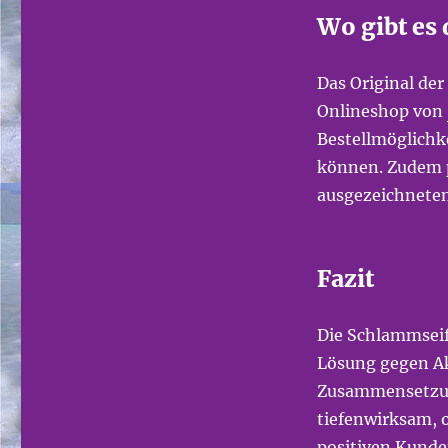
Wo gibt es
Das Original de
Onlineshop von
Bestellmöglichke
können. Zudem p
ausgezeichneten
Fazit
Die Schlammseif
Lösung gegen Ak
Zusammensetzun
tiefenwirksam, o
positiven Kunde