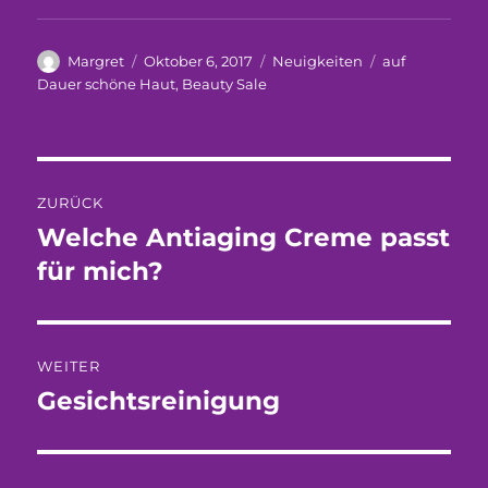
Autor
Veröffentlicht
Kategorien
Schlagwörter
Margret
Oktober 6, 2017
Neuigkeiten
auf
am
Dauer schöne Haut
,
Beauty Sale
Beitragsnavigation
ZURÜCK
Welche Antiaging Creme passt
Vorheriger
Beitrag:
für mich?
WEITER
Gesichtsreinigung
Nächster
Beitrag: