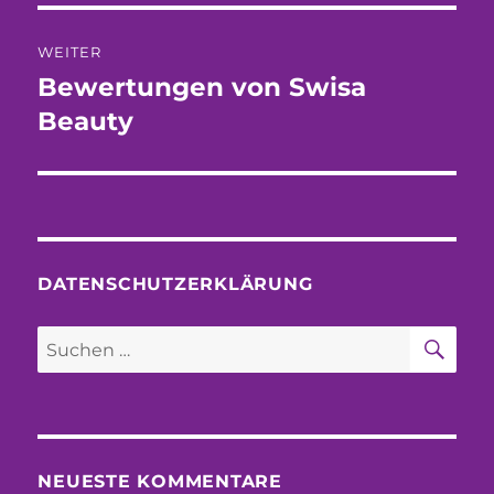
WEITER
Bewertungen von Swisa
Nächster
Beitrag:
Beauty
DATENSCHUTZERKLÄRUNG
SU
Suchen
nach:
NEUESTE KOMMENTARE