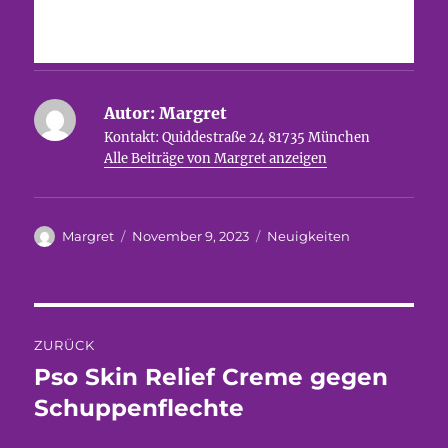
Autor:
Margret
Kontakt: Quiddestraße 24 81735 München
Alle Beiträge von Margret anzeigen
Autor
Veröffentlicht
Kategorien
Margret
November 9, 2023
Neuigkeiten
am
Beitragsnavigation
ZURÜCK
Pso Skin Relief Creme gegen
Vorheriger
Beitrag:
Schuppenflechte