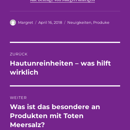
Autor
Veröffentlicht
Kategorien
Margret
April 16, 2018
Neuigkeiten
,
Produke
am
Beitragsnavigation
ZURÜCK
Hautunreinheiten – was hilft
Vorheriger
Beitrag:
wirklich
WEITER
Was ist das besondere an
Nächster
Beitrag:
Produkten mit Toten
Meersalz?