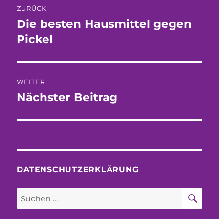
ZURÜCK
Die besten Hausmittel gegen
Vorheriger
Beitrag:
Pickel
WEITER
Nächster Beitrag
Nächster
Beitrag:
DATENSCHUTZERKLÄRUNG
SU
Suchen
nach: