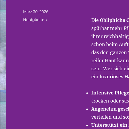
Veröffentlicht
März 30, 2026
am
Kategorien
Neuigkeiten
Die
Obliphicha 
spürbar mehr Pf
ihrer reichhalt
schon beim Auft
das den ganzen 
reifer Haut kann
sein. Wer sich 
ein luxuriöses H
Intensive Pfleg
trocken oder str
Angenehm gesch
verteilen und sor
Unterstützt ein