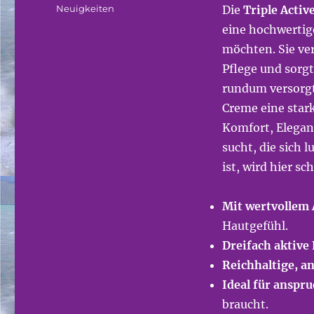
am
Kategorien
Neuigkeiten
Die
Triple Acti
eine hochwertig
möchten. Sie ve
Pflege und sorgt
rundum versorgt 
Creme eine stark
Komfort, Elegan
sucht, die sich 
ist, wird hier sc
Mit wertvollem 
Hautgefühl.
Dreifach aktive 
Reichhaltige, 
Ideal für anspru
braucht.