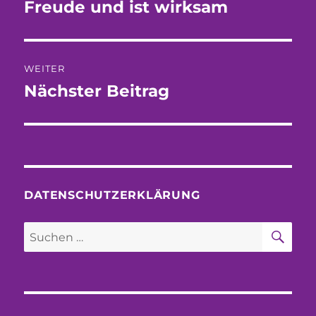
Freude und ist wirksam
WEITER
Nächster Beitrag
Nächster
Beitrag:
DATENSCHUTZERKLÄRUNG
SU
Suchen
nach: