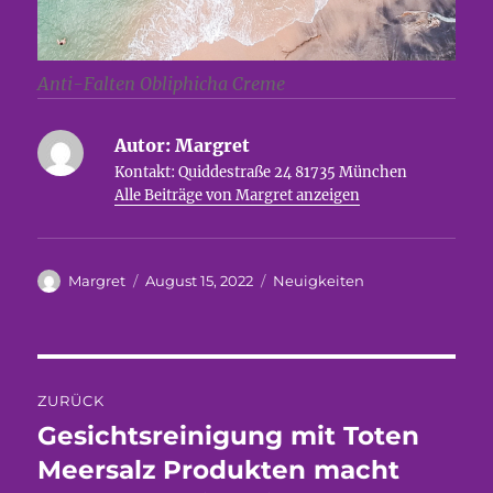
Anti-Falten Obliphicha Creme
Autor:
Margret
Kontakt: Quiddestraße 24 81735 München
Alle Beiträge von Margret anzeigen
Autor
Veröffentlicht
Kategorien
Margret
August 15, 2022
Neuigkeiten
am
Beitragsnavigation
ZURÜCK
Gesichtsreinigung mit Toten
Vorheriger
Beitrag:
Meersalz Produkten macht